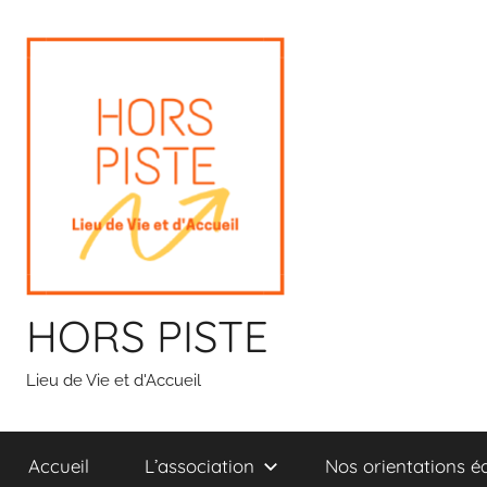
Aller
au
contenu
HORS PISTE
Lieu de Vie et d'Accueil
Accueil
L’association
Nos orientations é