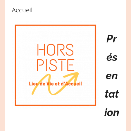
Accueil
Pr
é
s
en
ta
t
ion