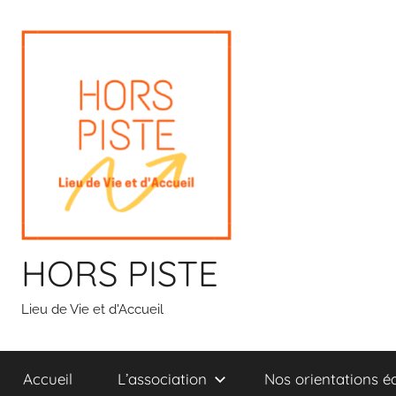
Aller
au
contenu
HORS PISTE
Lieu de Vie et d'Accueil
Accueil
L’association
Nos orientations é